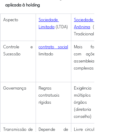
aplicada à holding
Aspecto
Sociedade 
Sociedade 
Limitada
 (LTDA)
Anônima
 (S.A.) 
Tradicional
Controle e 
contrato social
Mais formal, 
Sucessão
limitado
com ações e 
assembleias 
complexas
Governança
Regras 
Exigência de 
contratuais 
múltiplos 
rígidas
órgãos 
(diretoria e 
conselho)
Transmissão de 
Depende de 
Livre circulação 