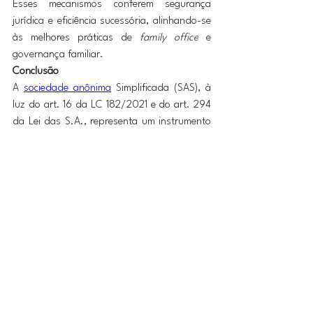
Esses mecanismos conferem segurança 
jurídica e eficiência sucessória, alinhando-se 
às melhores práticas de 
family office
 e 
governança familiar. 
Conclusão
A 
sociedade anônima
 Simplificada (SAS), à 
luz do art. 16 da LC 182/2021 e do art. 294 
da Lei das S.A., representa um instrumento 
ideal para a modernização das holdings 
patrimoniais. 
Ela combina a robustez e flexibilidade da 
S.A. com a simplicidade operacional da 
LTDA, oferecendo um modelo mais moderno, 
econômico e funcional para famílias 
empresárias e grupos patrimoniais. 
Oferecemos serviço especializado para 
constituição de Holding Patrimonial, com 
segurança, privacidade e rapidez! Contate-