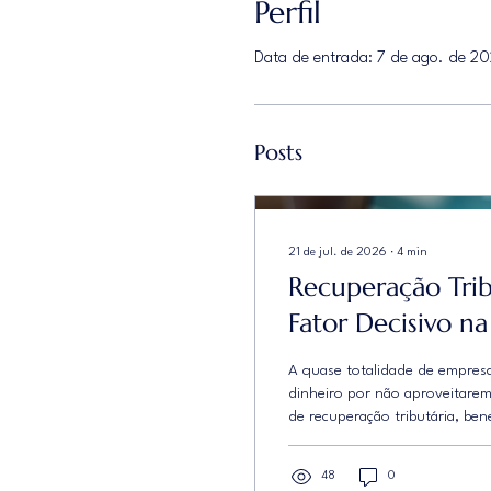
Perfil
Data de entrada: 7 de ago. de 2
Posts
21 de jul. de 2026
∙
4
min
Recuperação Tribu
Fator Decisivo n
A quase totalidade de empres
dinheiro por não aproveitare
de recuperação tributária, benef
planejamento fiscal. Mas com 
digitais, a recuperação tributá
48
0
valores pagos a mais ou indev