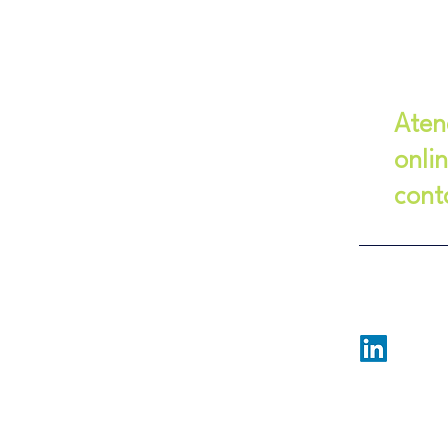
Aten
onli
cont
WhatsApp (
consultore
ionais