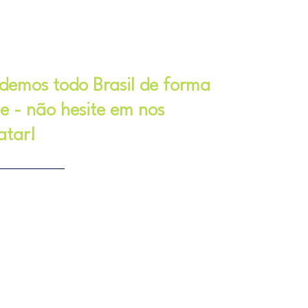
demos todo Brasil de forma
ne - não hesite em nos
atar!
41) 99528 7306
s.inovacao@gmail.com