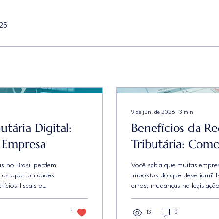
025
9 de jun. de 2026
∙
3
min
tária Digital:
Benefícios da R
a Empresa
Tributária: Como
Máximo
as no Brasil perdem
Você sabia que muitas empre
m as oportunidades
impostos do que deveriam? I
ícios fiscais e
erros, mudanças na legislação
uso de ferramentas
atualização. A boa notícia é q
ria permite reaver
esse dinheiro por meio da rec
1
13
0
idamente ao fisco,
melhor ainda: hoje, esse proc