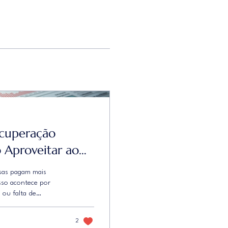
ecuperação
 Aproveitar ao
sas pagam mais
sso acontece por
 ou falta de
ue é possível reaver
uperação tributária. E
2
esso pode ser feito